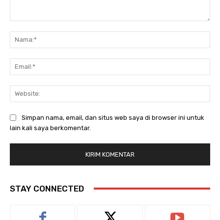
Komentar:
Na
Ema
Web
Simpan nama, email, dan situs web saya di browser ini untuk
lain kali saya berkomentar.
STAY CONNECTED