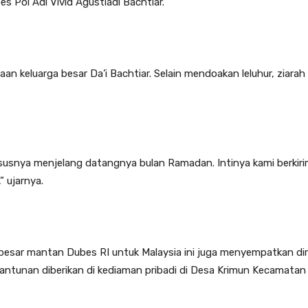
s Pol Adi Vivid Agustiadi Bachtiar.
aan keluarga besar Da’i Bachtiar. Selain mendoakan leluhur, ziara
ususnya menjelang datangnya bulan Ramadan. Intinya kami berkiri
” ujarnya.
a besar mantan Dubes RI untuk Malaysia ini juga menyempatkan di
 Santunan diberikan di kediaman pribadi di Desa Krimun Kecamatan