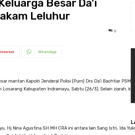
eluarga Besar Da’i
Makam Leluhur
0
interest
WhatsApp
sar mantan Kapolri Jenderal Polisi (Purn) Drs Da’i Bachtiar PSM 
osarang Kabupaten Indramayu, Sabtu (26/3). Selain ziarah, keg
L
, Hj Nina Agustina SH MH CRA ini antara lain Sang Istri, Ida Yul