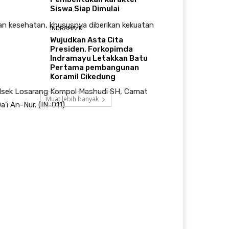
Siswa Siap Dimulai
an kesehatan, khususnya diberikan kekuatan
INDRAMAYU
​Wujudkan Asta Cita
Presiden, Forkopimda
Indramayu Letakkan Batu
Pertama pembangunan
Koramil Cikedung
polsek Losarang Kompol Mashudi SH, Camat
Muat lebih banyak
i An-Nur. (IN-011)