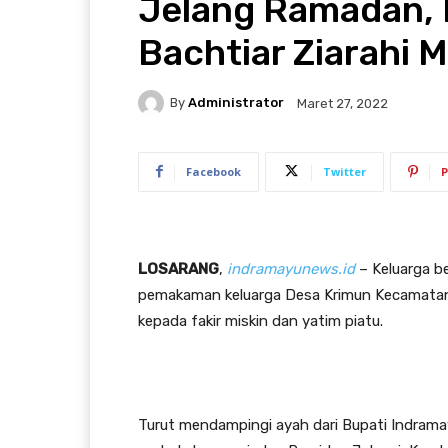
Jelang Ramadan, K
Bachtiar Ziarahi 
By
Administrator
Maret 27, 2022
Facebook
Twitter
P
LOSARANG
,
indramayunews.id
– Keluarga be
pemakaman keluarga Desa Krimun Kecamatan L
kepada fakir miskin dan yatim piatu.
Turut mendampingi ayah dari Bupati Indramayu