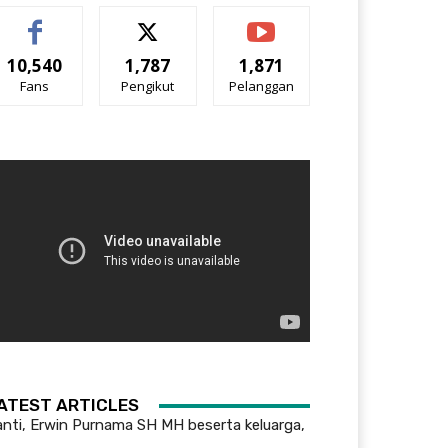
10,540
1,787
1,871
Fans
Pengikut
Pelanggan
AO, berziarah ke makam leluhur di tempat
iatan diisi dengan pemberian santunan
ATEST ARTICLES
ianti, Erwin Purnama SH MH beserta keluarga,