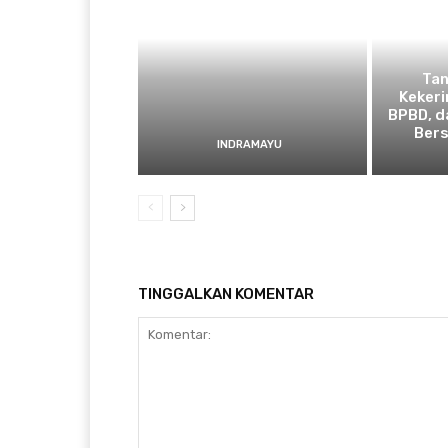
​Ta
Kekeri
BPBD, d
Bers
INDRAMAYU
TINGGALKAN KOMENTAR