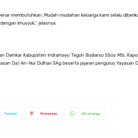
benar membutuhkan. Mudah-mudahan keluarga kami selalu diberik
dengan khusyuk,” jelasnya.
P dan Damkar Kabupaten Indramayu Teguh Budiarso SSos MSi, Ka
san Da’i An-Nur Dulhari SAg beserta jajaran pengurus Yayasan Da’
Twitter
Pinterest
WhatsApp