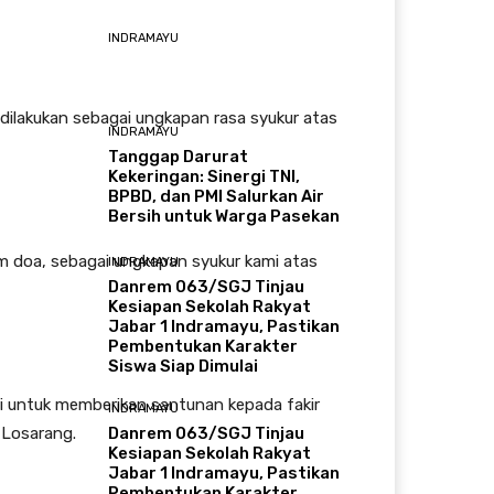
INDRAMAYU
h dilakukan sebagai ungkapan rasa syukur atas
INDRAMAYU
​Tanggap Darurat
Kekeringan: Sinergi TNI,
BPBD, dan PMI Salurkan Air
Bersih untuk Warga Pasekan
m doa, sebagai ungkapan syukur kami atas
INDRAMAYU
Danrem 063/SGJ Tinjau
Kesiapan Sekolah Rakyat
Jabar 1 Indramayu, Pastikan
Pembentukan Karakter
Siswa Siap Dimulai
ri untuk memberikan santunan kepada fakir
INDRAMAYU
 Losarang.
Danrem 063/SGJ Tinjau
Kesiapan Sekolah Rakyat
Jabar 1 Indramayu, Pastikan
Pembentukan Karakter