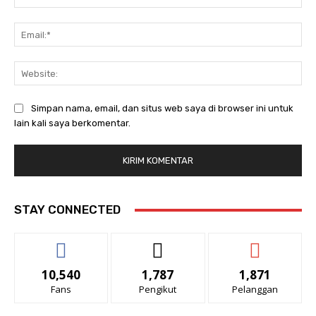
Ema
Web
Simpan nama, email, dan situs web saya di browser ini untuk
lain kali saya berkomentar.
STAY CONNECTED
10,540
1,787
1,871
Fans
Pengikut
Pelanggan