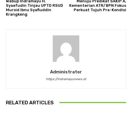
Wabup Indramayu H.
Menuju Predikat SAKIP A,
Syaefudin Tinjau UPTD RSUD
Kementerian ATR/BPN Fokus
Mursid Ibnu Syafiuddin
Perkuat Tujuh Pra-Kondisi
Krangkeng
Administrator
https://indramayunews.id
RELATED ARTICLES