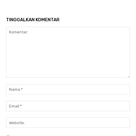
TINGGALKAN KOMENTAR
Komentar:
Na
Ema
Web