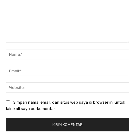
Komentar:
Na
Ema
Web
Simpan nama, email, dan situs web saya di browser ini untuk
lain kali saya berkomentar.