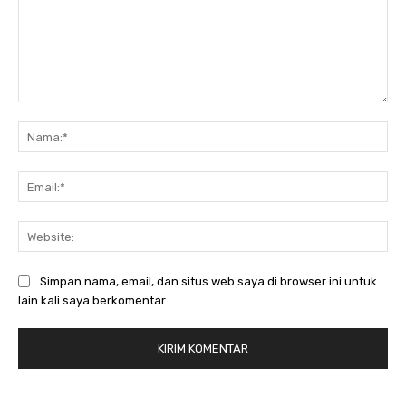
Komentar:
Na
Ema
Web
Simpan nama, email, dan situs web saya di browser ini untuk
lain kali saya berkomentar.