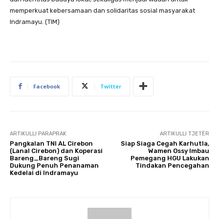
memperkuat kebersamaan dan solidaritas sosial masyarakat
Indramayu. (TIM)
Facebook
Twitter
ARTIKULLI PARAPRAK
ARTIKULLI TJETËR
Pangkalan TNI AL Cirebon
Siap Siaga Cegah Karhutla,
(Lanal Cirebon) dan Koperasi
Wamen Ossy Imbau
Bareng_Bareng Sugi
Pemegang HGU Lakukan
Dukung Penuh Penanaman
Tindakan Pencegahan
Kedelai di Indramayu