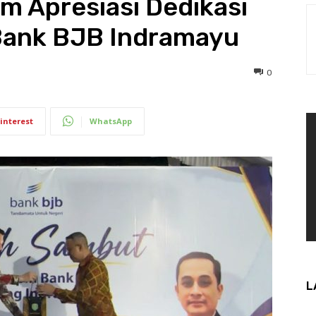
m Apresiasi Dedikasi
 Bank BJB Indramayu
0
interest
WhatsApp
L