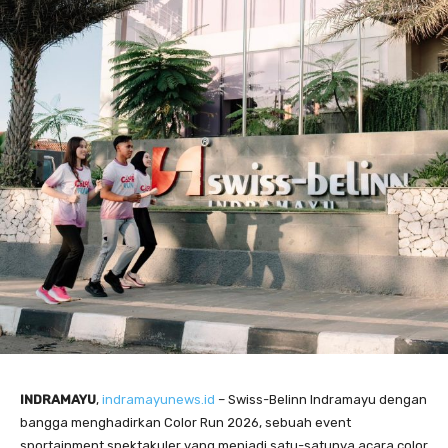
INDRAMAYU
,
indramayunews.id
– Swiss-Belinn Indramayu dengan
bangga menghadirkan Color Run 2026, sebuah event
sportainment spektakuler yang menjadi satu-satunya acara color