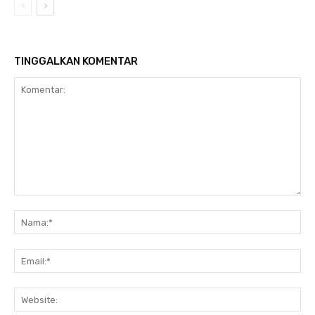
TINGGALKAN KOMENTAR
Komentar:
Na
Ema
Web