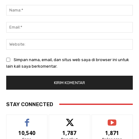
Komentar:
Na
Ema
Web
Simpan nama, email, dan situs web saya di browser ini untuk
lain kali saya berkomentar.
STAY CONNECTED
10,540
1,787
1,871