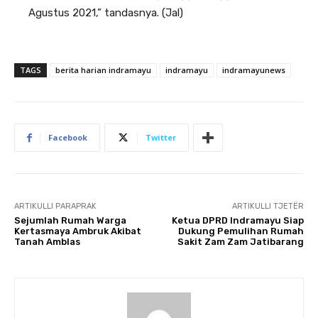
Agustus 2021,” tandasnya. (Jal)
TAGS
berita harian indramayu
indramayu
indramayunews
Facebook
Twitter
ARTIKULLI PARAPRAK
ARTIKULLI TJETËR
Sejumlah Rumah Warga
Ketua DPRD Indramayu Siap
Kertasmaya Ambruk Akibat
Dukung Pemulihan Rumah
Tanah Amblas
Sakit Zam Zam Jatibarang