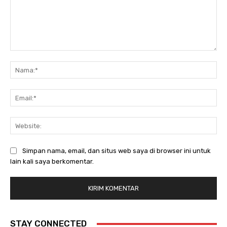
Komentar:
Na
Ema
Web
Simpan nama, email, dan situs web saya di browser ini untuk
lain kali saya berkomentar.
STAY CONNECTED