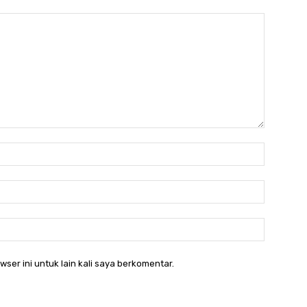
Nama:*
Email:*
Website:
ser ini untuk lain kali saya berkomentar.