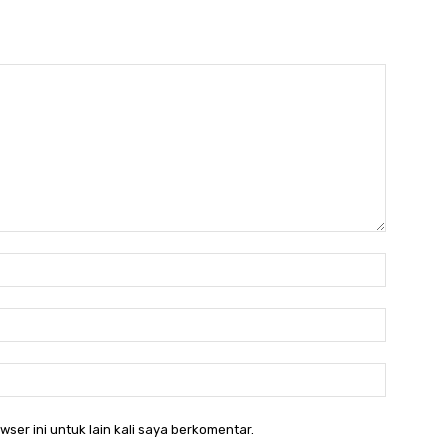
Nama:*
Email:*
Website:
ser ini untuk lain kali saya berkomentar.