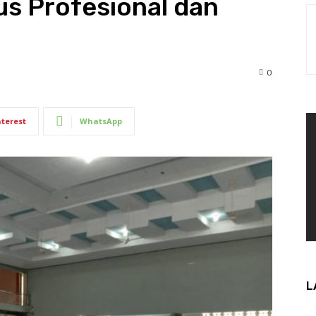
s Profesional dan
0
nterest
WhatsApp
L