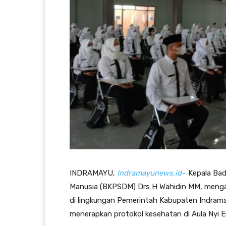
INDRAMAYU,
Indramayunews.id
–
Kepala Ba
Manusia (BKPSDM) Drs H Wahidin MM, mengad
di lingkungan Pemerintah Kabupaten Indrama
menerapkan protokol kesehatan di Aula Nyi E