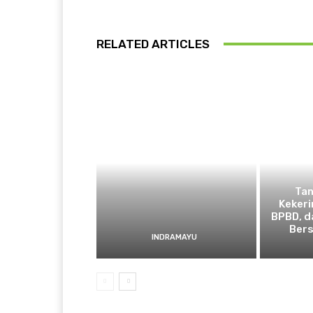
RELATED ARTICLES
​Ta
Kekeri
BPBD, d
Bers
INDRAMAYU