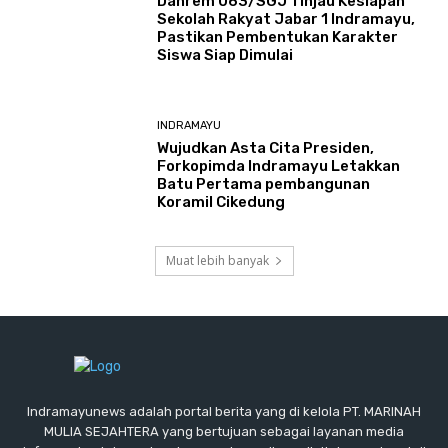
Danrem 063/SGJ Tinjau Kesiapan
Sekolah Rakyat Jabar 1 Indramayu,
Pastikan Pembentukan Karakter
Siswa Siap Dimulai
INDRAMAYU
​Wujudkan Asta Cita Presiden,
Forkopimda Indramayu Letakkan
Batu Pertama pembangunan
Koramil Cikedung
Muat lebih banyak
Indramayunews adalah portal berita yang di kelola PT. MARINAH
MULIA SEJAHTERA yang bertujuan sebagai layanan media