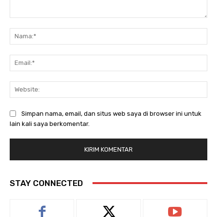
Komentar:
Na
Ema
Web
Simpan nama, email, dan situs web saya di browser ini untuk
lain kali saya berkomentar.
STAY CONNECTED