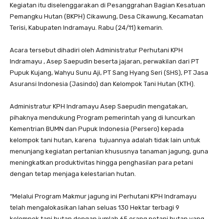
Kegiatan itu diselenggarakan di Pesanggrahan Bagian Kesatuan
Pemangku Hutan (BKPH) Cikawung, Desa Cikawung, Kecamatan
Terisi, Kabupaten Indramayu. Rabu (24/11) kemarin.
Acara tersebut dihadiri oleh Administratur Perhutani KPH
Indramayu , Asep Saepudin beserta jajaran, perwakilan dari PT
Pupuk Kujang, Wahyu Sunu Aji, PT Sang Hyang Seri (SHS), PT Jasa
Asuransi Indonesia (Jasindo) dan Kelompok Tani Hutan (KTH).
Administratur KPH Indramayu Asep Saepudin mengatakan,
pihaknya mendukung Program pemerintah yang di luncurkan
Kementrian BUMN dan Pupuk Indonesia (Persero) kepada
kelompok tani hutan, karena tujuannya adalah tidak lain untuk
menunjang kegiatan pertanian khususnya tanaman jagung, guna
meningkatkan produktivitas hingga penghasilan para petani
dengan tetap menjaga kelestarian hutan.
“Melalui Program Makmur jagung ini Perhutani KPH Indramayu
telah mengalokasikan lahan seluas 130 Hektar terbagi 9
kelompok tani hutan dengan jumlah 65 orang petani hutan yang