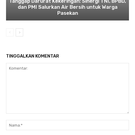
​Tanggap Darurat Kekeringan: Sinergi TNI, BPBD,
dan PMI Salurkan Air Bersih untuk Warga
Pasekan
TINGGALKAN KOMENTAR
Komentar:
Na