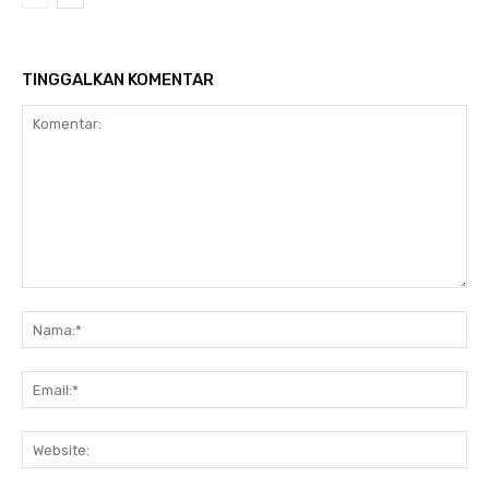
TINGGALKAN KOMENTAR
Komentar:
Na
Ema
Web