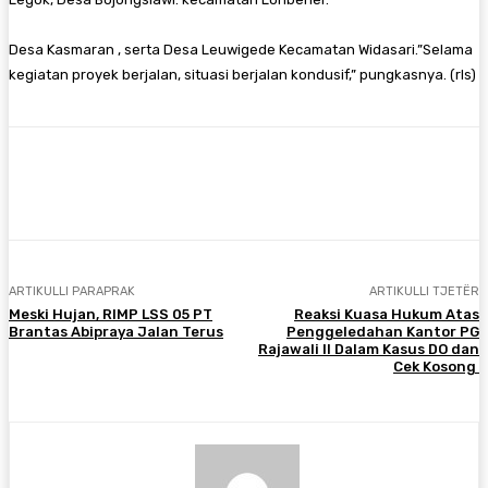
Desa Kasmaran , serta Desa Leuwigede Kecamatan Widasari.”Selama
kegiatan proyek berjalan, situasi berjalan kondusif,” pungkasnya. (rls)
Facebook
Twitter
Pinterest
WhatsA
ARTIKULLI PARAPRAK
ARTIKULLI TJETËR
Meski Hujan, RIMP LSS 05 PT
Reaksi Kuasa Hukum Atas
Brantas Abipraya Jalan Terus
Penggeledahan Kantor PG
Rajawali II Dalam Kasus DO dan
Cek Kosong