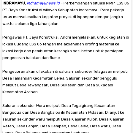
INDRAMAYU
,
indramayunews.id
– Perkembangan situasi RIMP LSS 06
PT. Jaya Konstruksi di wilayah Kabupaten Indramayu. Para pekerja
terus menyelesaikan kegiatan proyek di lapangan dengan jangka
waktu selama tiga tahun jalan.
Pengawas PT. Jaya Konstruksi, Andhi menjelaskan, untuk kegiatan di
lokasi Gudang LSS 06 tengah melaksanakan drofing material ke
lokasi kerja dan pembuatan kerangka besi beton untuk persiapan
pengecoran balokan dan flume.
Pengecoran akan dilakukan di saluran sekunder Telagasari meliputi
Desa Tamansari Kecamatan Lelea. Saluran sekunder penggulu
meliput Desa Tawangsari, Desa Sukasari dan Desa Sukadadi
Kecamatan Arahan.
Saluran sekunder Weru meliputi Desa Tegalgirang Kecamatan
Bangodua dan Desa Bangkaloa ilir Kecamatan Widasari. Dilanjut ke
saluran sekunder Waru meliputi Desa Kiajaran Kulon, Desa Kiajaran
Wetan, Desa Lanjan, Desa Cempeh, Desa Lelea, Desa Waru, Desa
Legok, Desa Bojongslawi. kecamatan Lohbener.