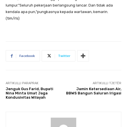
lumpur.”Seluruh pekerjaan berlangsung lancar. Dan tidak ada
kendala apa pun,”pungkasnya kepada wartawan, kemarin.
(tim/rls)
Facebook
Twitter
ARTIKULLI PARAPRAK
ARTIKULLI TJETËR
Jenguk Gus Farid, Bupati
Jamin Ketersediaan Air,
Nina Minta Umat Jaga
BBWS Bangun Saluran Irigasi
Kondusivitas Wilayah