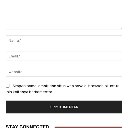
Komentar:
Na
Ema
Web
Simpan nama, email, dan situs web saya di browser ini untuk
lain kali saya berkomentar.
STAY CONNECTED