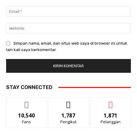
Ema
Web
Simpan nama, email, dan situs web saya di browser ini untuk
lain kali saya berkomentar.
STAY CONNECTED
10,540
1,787
1,871
Fans
Pengikut
Pelanggan