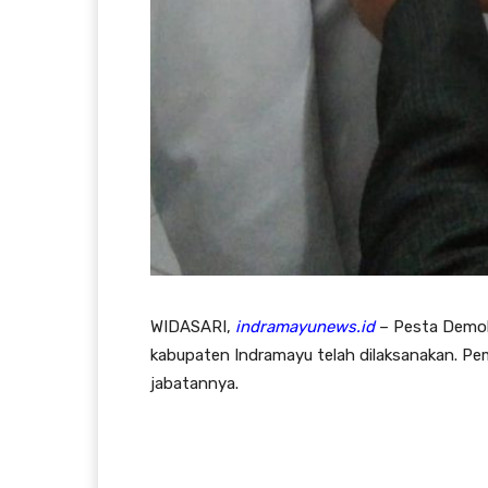
WIDASARI,
indramayunews.id
– Pesta Demokr
kabupaten Indramayu telah dilaksanakan. Pem
jabatannya.