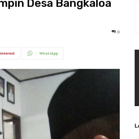
impin Desa Bangkaloa
0
interest
WhatsApp
L