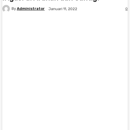
By
Administrator
0
Januari 11, 2022
Facebook
Twitter
Pinterest
WhatsA