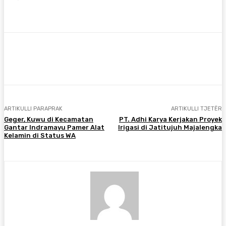
Facebook
Twitter
Pinterest
WhatsA
ARTIKULLI PARAPRAK
ARTIKULLI TJETËR
Geger, Kuwu di Kecamatan
PT. Adhi Karya Kerjakan Proyek
Gantar Indramayu Pamer Alat
Irigasi di Jatitujuh Majalengka
Kelamin di Status WA