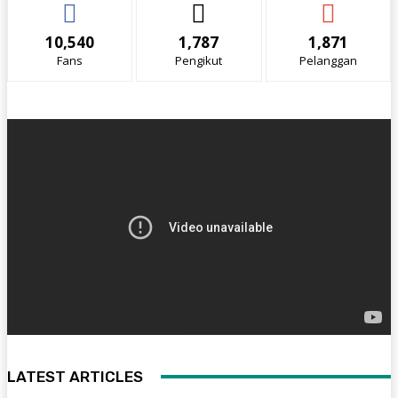
10,540
1,787
1,871
Fans
Pengikut
Pelanggan
LATEST ARTICLES