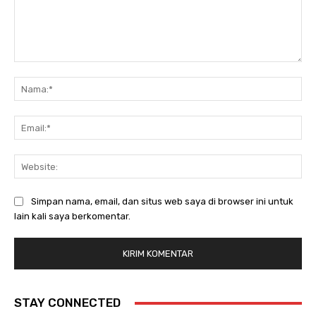
Komentar:
Na
Ema
Web
Simpan nama, email, dan situs web saya di browser ini untuk
lain kali saya berkomentar.
STAY CONNECTED