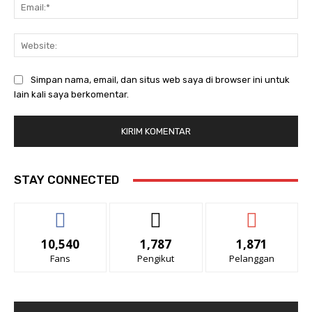
Ema
Web
Simpan nama, email, dan situs web saya di browser ini untuk
lain kali saya berkomentar.
STAY CONNECTED
10,540
1,787
1,871
Fans
Pengikut
Pelanggan