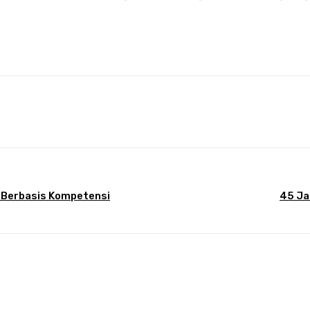
er
Pinterest
WhatsApp
n Berbasis Kompetensi
45 Ja