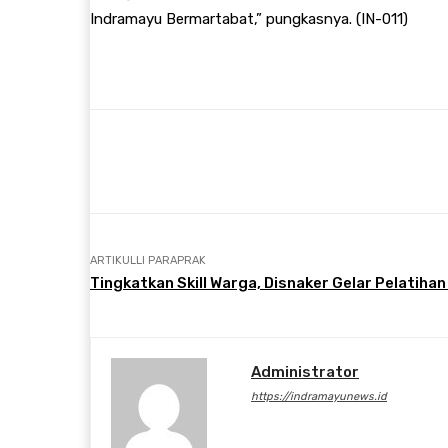
Indramayu Bermartabat,” pungkasnya. (IN-011)
Bagikan
Facebook
Twitt
ARTIKULLI PARAPRAK
Tingkatkan Skill Warga, Disnaker Gelar Pelatiha
Administrator
https://indramayunews.id