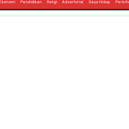
Ekonomi
Pendidikan
Religi
Advertorial
Gaya Hidup
Perist