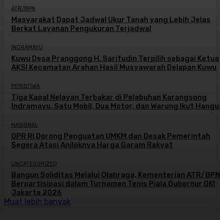
ATR/BPN
Masyarakat Dapat Jadwal Ukur Tanah yang Lebih Jelas
Berkat Layanan Pengukuran Terjadwal
INDRAMAYU
Kuwu Desa Pranggong H. Sarifudin Terpilih sebagai Ketua
AKSI Kecamatan Arahan Hasil Musyawarah Delapan Kuwu
PERISTIWA
Tiga Kapal Nelayan Terbakar di Pelabuhan Karangsong
Indramayu, Satu Mobil, Dua Motor, dan Warung Ikut Hangu
NASIONAL
DPR RI Dorong Penguatan UMKM dan Desak Pemerintah
Segera Atasi Anjloknya Harga Garam Rakyat
UNCATEGORIZED
Bangun Soliditas Melalui Olahraga, Kementerian ATR/BPN
Berpartisipasi dalam Turnamen Tenis Piala Gubernur DKI
Jakarta 2026
Muat lebih banyak