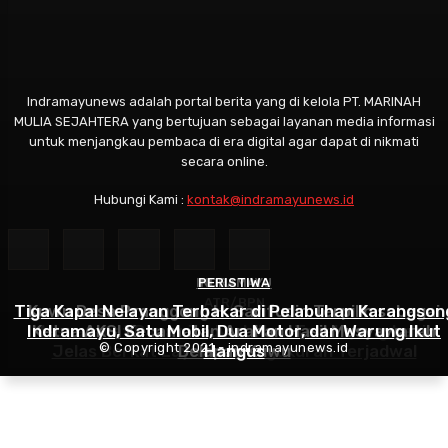
Indramayunews adalah portal berita yang di kelola PT. MARINAH
MULIA SEJAHTERA yang bertujuan sebagai layanan media informasi
untuk menjangkau pembaca di era digital agar dapat di nikmati
secara online.
Hubungi Kami :
kontak@indramayunews.id
INDRAMAYU
PERISTIWA
ATR/BPN
Tiga Kapal Nelayan Terbakar di Pelabuhan Karangson
Kuwu Desa Pranggong H. Sarifudin Terpilih sebagai
Indramayu, Satu Mobil, Dua Motor, dan Warung Ikut
Masyarakat Dapat Jadwal Ukur Tanah yang Lebih
Ketua AKSI Kecamatan Arahan Hasil Musyawarah
© Copyright 2021 - indramayunews.id
Jelas Berkat Layanan Pengukuran Terjadwal
Delapan Kuwu
Hangus